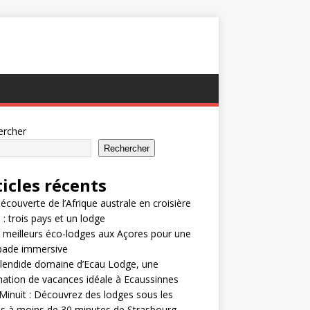
ercher
Rechercher
ticles récents
découverte de l’Afrique australe en croisière
i : trois pays et un lodge
 meilleurs éco-lodges aux Açores pour une
pade immersive
lendide domaine d’Ecau Lodge, une
nation de vacances idéale à Ecaussinnes
Minuit : Découvrez des lodges sous les
es à moins de 30 minutes de Strasbourg