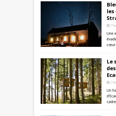
Ble
les
Str
7 
Une e
évade
cœur 
Le 
des
Eca
7 
Un ha
d’Eca
cadre