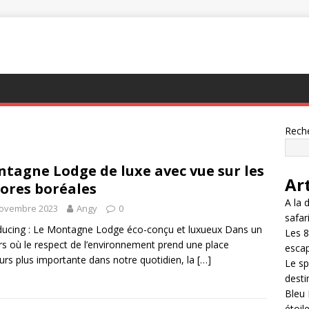
Rech
tagne Lodge de luxe avec vue sur les
Ar
ores boréales
A la 
novembre 2023
Angy
0
safar
ducing : Le Montagne Lodge éco-conçu et luxueux Dans un
Les 8
rs où le respect de l’environnement prend une place
esca
urs plus importante dans notre quotidien, la
[…]
Le sp
desti
Bleu 
étoil