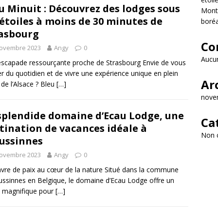
u Minuit : Découvrez des lodges sous
Monta
 étoiles à moins de 30 minutes de
boréa
asbourg
Co
novembre 2023
Angy
0
Aucun
scapade ressourçante proche de Strasbourg Envie de vous
r du quotidien et de vivre une expérience unique en plein
Ar
de l’Alsace ? Bleu
[…]
nove
splendide domaine d’Ecau Lodge, une
Ca
tination de vacances idéale à
Non 
ussinnes
novembre 2023
Angy
0
vre de paix au cœur de la nature Situé dans la commune
ussinnes en Belgique, le domaine d’Ecau Lodge offre un
 magnifique pour
[…]