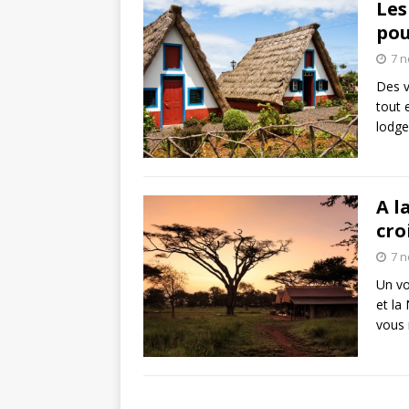
Les
pou
7 
Des v
tout 
lodge
A l
cro
7 
Un vo
et la
vous 