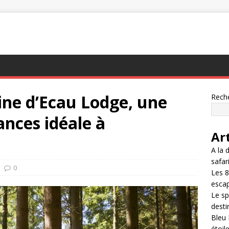
ine d’Ecau Lodge, une
Rech
ances idéale à
Ar
A la 
safar
0
Les 8
esca
Le sp
desti
Bleu 
étoil