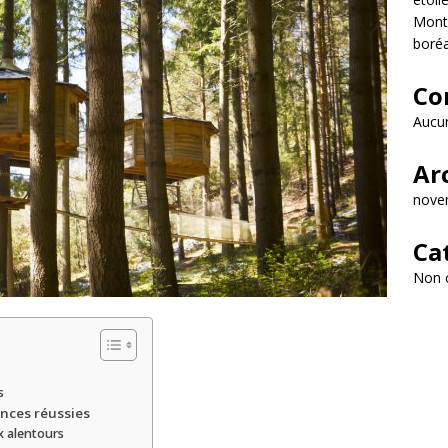
Monta
boréa
Co
Aucun
Ar
nove
Ca
Non 
s
ances réussies
x alentours