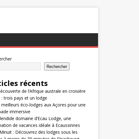
ercher
Rechercher
ticles récents
découverte de l’Afrique australe en croisière
i : trois pays et un lodge
 meilleurs éco-lodges aux Açores pour une
pade immersive
lendide domaine d’Ecau Lodge, une
nation de vacances idéale à Ecaussinnes
Minuit : Découvrez des lodges sous les
es à moins de 30 minutes de Strasbourg